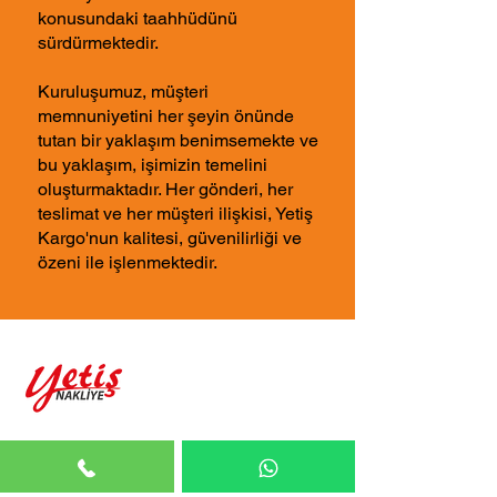
konusundaki taahhüdünü
sürdürmektedir.
Kuruluşumuz, müşteri
memnuniyetini her şeyin önünde
tutan bir yaklaşım benimsemekte ve
bu yaklaşım, işimizin temelini
oluşturmaktadır. Her gönderi, her
teslimat ve her müşteri ilişkisi, Yetiş
Kargo'nun kalitesi, güvenilirliği ve
özeni ile işlenmektedir.
Yüklerinizi Aynı Gün Teslim Edelim.
yetiskargo.com
İletişim
Ana Sayfa
Nakliye